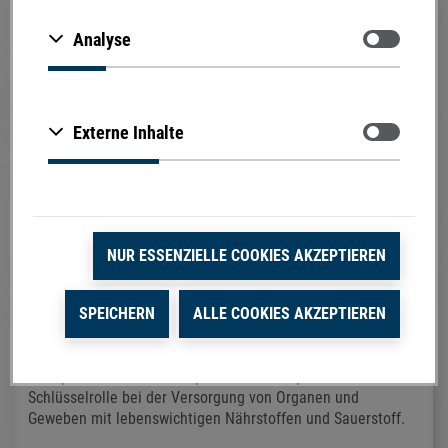
Zustimmen
Analyse
Zustimmen
Externe Inhalte
Definition und Bedeutung:
NUR ESSENZIELLE COOKIES AKZEPTIEREN
Das Herz-Kreislauf-System, auch als kardiovaskuläres
System bekannt, ist von entscheidender Bedeutung für die
SPEICHERN
ALLE COOKIES AKZEPTIEREN
Funktion unseres Körpers. Es besteht aus dem Herzen, das
als lebenswichtiges Organ fungiert, und einem Netzwerk von
Blutgefäßen, die das Blut durch den gesamten Körper
transportieren. Diese komplexe Struktur spielt eine
Schlüsselrolle bei der Versorgung von Organen und
Geweben mit lebenswichtigen Nährstoffen und Sauerstoff.