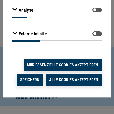
Zustimmen
Analyse
Zustimmen
Externe Inhalte
NUR ESSENZIELLE COOKIES AKZEPTIEREN
Produktinformationen
Anwendungsgebiete
SPEICHERN
ALLE COOKIES AKZEPTIEREN
Arginin
Mehr erfahren >>