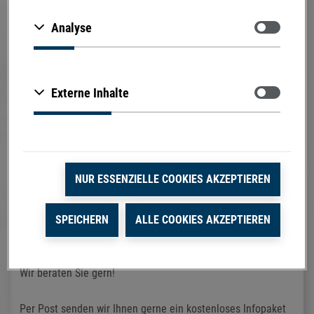
Zustimmen
Analyse
Zustimmen
Externe Inhalte
Vielen Dank für Ihr Interesse an TELCOR
Arginin plus.
®
NUR ESSENZIELLE COOKIES AKZEPTIEREN
Wenn Sie online mehr über Arginin oder unsere
Nährstoffkombination erfahren möchten, klicken Sie sich
SPEICHERN
ALLE COOKIES AKZEPTIEREN
gerne durch die obenstehenden Rubriken oder stellen Sie
uns unter folgendem Link Ihre persönliche Frage:
https://www.telcor.de/beratung
Wir beraten Sie gern!
Per Post senden wir Ihnen gerne ein kostenloses Infopaket