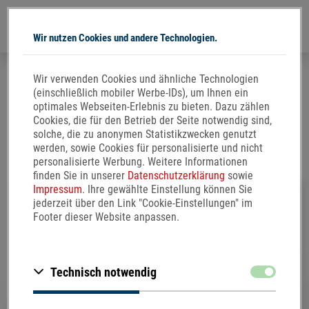
Wir nutzen Cookies und andere Technologien.
Direkt
Wir verwenden Cookies und ähnliche Technologien
zum
Jetzt Ihr kostenloses TELCOR
®
(einschließlich mobiler Werbe-IDs), um Ihnen ein
Inhalt
optimales Webseiten-Erlebnis zu bieten. Dazu zählen
Arginin plus Infopaket inkl. Muster
Cookies, die für den Betrieb der Seite notwendig sind,
solche, die zu anonymen Statistikzwecken genutzt
anfordern
werden, sowie Cookies für personalisierte und nicht
personalisierte Werbung. Weitere Informationen
finden Sie in unserer
Datenschutzerklärung
sowie
Impressum
. Ihre gewählte Einstellung können Sie
jederzeit über den Link "Cookie-Einstellungen" im
Footer dieser Website anpassen.
Zustimmen
Technisch notwendig