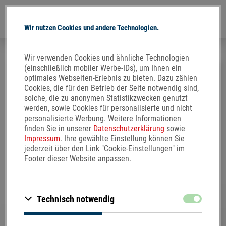
Wir nutzen Cookies und andere Technologien.
Direkt
Wir verwenden Cookies und ähnliche Technologien
zum
(einschließlich mobiler Werbe-IDs), um Ihnen ein
Inhalt
optimales Webseiten-Erlebnis zu bieten. Dazu zählen
Cookies, die für den Betrieb der Seite notwendig sind,
solche, die zu anonymen Statistikzwecken genutzt
Fakten und Anwendung
werden, sowie Cookies für personalisierte und nicht
personalisierte Werbung. Weitere Informationen
finden Sie in unserer
Datenschutzerklärung
sowie
Impressum
. Ihre gewählte Einstellung können Sie
TELCOR
Arginin plus wird zur diätetischen Behandlung
®
jederzeit über den Link "Cookie-Einstellungen" im
von leichtem Bluthochdruck, Störungen der
Footer dieser Website anpassen.
Gefäßfunktion (u. a. Durchblutungsstörungen) im
Frühstadium der Arteriosklerose und bei erhöhtem
Homocysteinspiegel verwendet. Da diese Erkrankungen
Zustimmen
Technisch notwendig
häufig auch in Zusammenhang mit Diabetes mellitus
auftreten, ist TELCOR
Arginin plus auch für Diabetiker
®
besonders zu empfehlen.