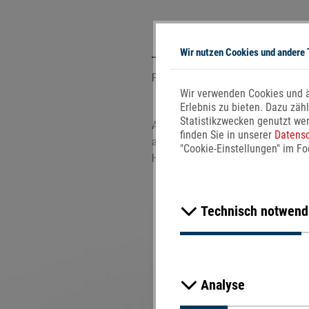
Direkt
zum
Inhalt
Wir nutzen Cookies und andere 
PRODUKT
GEFÄSSE
Wir verwenden Cookies und ä
Erlebnis zu bieten. Dazu zäh
Statistikzwecken genutzt wer
Auf unseren „News“- Seiten möchte
finden Sie in unserer
Datensc
als Patienten mit Störung der Gefä
"Cookie-Einstellungen" im F
Homocysteinspiegel und einem hier
Technisch notwend
So gelingt der R
Analyse