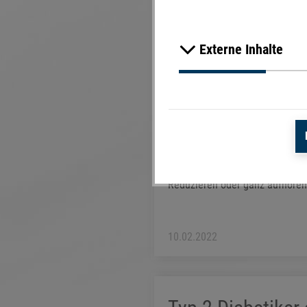
Externe Inhalte
(mwe) Dass Tabak, Zigaretten 
insbesondere die Gefäße nachwe
Reduzieren oder ganz aufhören 
10.02.2022