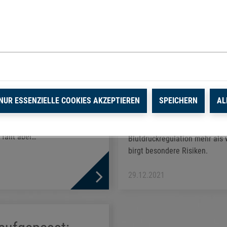
NUR ESSENZIELLE COOKIES AKZEPTIEREN
SPEICHERN
AL
& Co den Körper und
islich schädigen, weiß jeder.
(mwe) Starke Temperaturschw
fällt aber…
Blutdruckregulation mehr als 
birgt besondere Risiken.
29.12.2021