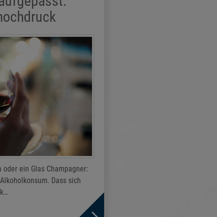
 aufgepasst:
thochdruck
n oder ein Glas Champagner:
r Alkoholkonsum. Dass sich
ck…