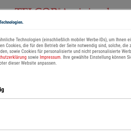
Technologien.
ARGININ
WISSENSCHAFT
SERVICE
NEWS
hnliche Technologien (einschließlich mobiler Werbe-IDs), um Ihnen e
(current)
len Cookies, die für den Betrieb der Seite notwendig sind, solche, di
den, sowie Cookies für personalisierte und nicht personalisierte Wer
n wir Ihnen interessante Informationen rund um die Themen Ernährun
hutzerklärung
sowie
Impressum
. Ihre gewählte Einstellung können Si
ßfunktion im Frühstadium der Arteriosklerose, leichtem Bluthochdruc
ooter dieser Website anpassen.
aus resultierenden, krankheitsbedingt veränderten Nährstoffbedarf i
ig
auch-Stopp!
Temperatursch
Gefahr für die G