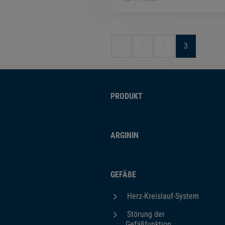
vorherige
«
1
2
3
PRODUKT
ARGININ
GEFÄßE
Herz-Kreislauf-System
Störung der
Gefäßfunktion